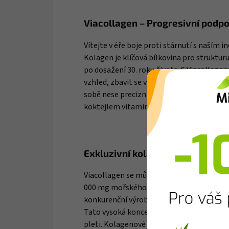
Viacollagen – Progresivní podp
Vítejte v éře boje proti stárnutí s naším
Kolagen je klíčová bílkovina pro strukturu 
po dosažení 30. roku života. S Viacollag
vzhled, zbavit se vrásek a zpomalit nepříz
sobě nese precizní směs vysoce kvalitníh
koktejlem vitaminů, minerálů a dalších lát
Exkluzivní kolagenová receptur
Viacollagen se může pyšnit nebývalým m
000 mg mořského kolagenu typu I a III v 
konkurenční výrobky. Jedna dávka pak obs
Tato vysoká koncentrace je klíčová pro op
pleti. Kolagenové peptidy jsou zpracovány