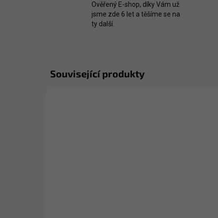
Ověřený E-shop, díky Vám už
jsme zde 6 let a těšíme se na
ty další.
Související produkty
AKCE
AKCE
TIP
ZDARMA
SKLADEM
3x Viacollagen –
3x
Kolagen pro krásu –
Ko