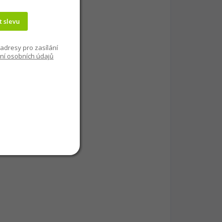
t slevu
adresy pro zasílání
ní osobních údajů