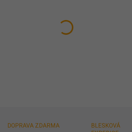
−
+
Jestli to s kolagenem myslíte
volba pro Vás. Kůra na 3 měs
pomocníka v boji proti stárnut
DETAILNÍ INFORMACE
ZEPTAT SE
DOPRAVA ZDARMA
BLESKOVÁ