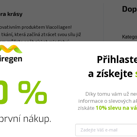
Dop
ora krásy
 inovativním produktem Viacollagen!
tkání, která začíná ztrácet svou sílu již
Katego
enem můžete opět získat mladistvý
nivé projevy stárnutí. Naše složení v
EAN
:
Přihlast
o rybího kolagenu, spolu s unikátním
ek, které podporují vaši krásu a mládí.
a získejte
a
Díky tomu vám už ne
informace o slevových a
nožstvím kolagenových peptidů – až 150
získáte
10% slevu na vá
jednom balení, což překonává
ahuje až 5 000 mg této cenné složky.
timální podporu vašich vlasů, nehtů a
 tak, aby byly snadno vstřebatelné a