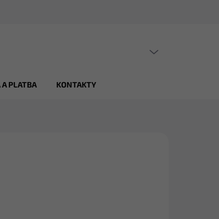
PRÁZDNÝ KOŠÍK
NÁKUPNÍ
KOŠÍK
 A PLATBA
KONTAKTY
 Kč
026