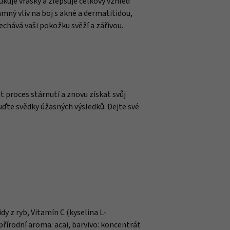
dukuje vrásky a zlepšuje celkový vzhled
mný vliv na boj s akné a dermatitidou,
chává vaši pokožku svěží a zářivou.
 proces stárnutí a znovu získat svůj
uďte svědky úžasných výsledků. Dejte své
 z ryb, Vitamín C (kyselina L-
přírodní aroma: acai, barvivo: koncentrát