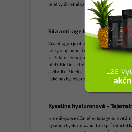
plně využitelné vaším tělem, což zajistí 
Síla anti-age komplexu
Viacollagen je obohacen o vyšší dávku vita
látky mají nepostradatelný vliv nejen na 
vstřebání do organismu. Zároveň podporují
pleti. Biotin se také podílí na energetick
a vitalitu. Zinek je znám svým pozitivním 
také nezbytný pro reprodukční funkce.
Kyselina hyaluronová – Tajemst
Kromě vysoce účinného kolagenu a vitální
kyselinu hyaluronovou. Tato přírodní látka