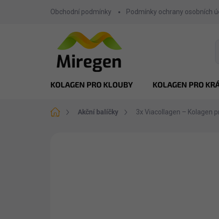
Přejít
Obchodní podmínky
Podmínky ochrany osobních ú
na
obsah
KOLAGEN PRO KLOUBY
KOLAGEN PRO KR
Domů
Akční balíčky
3x Viacollagen – Kolagen p
AKCE