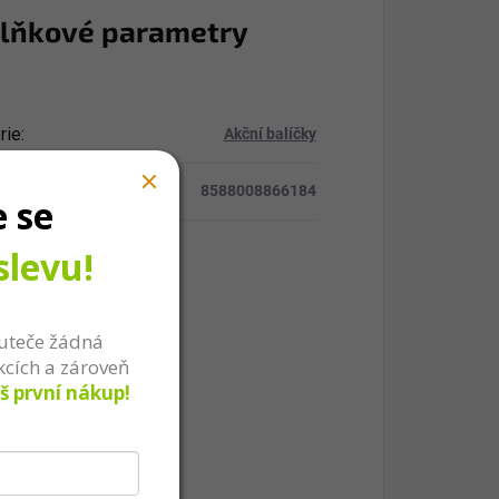
lňkové parametry
rie
:
Akční balíčky
8588008866184
e se
slevu!
uteče žádná
kcích a zároveň
š první nákup!