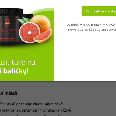
maximální účinnost.
Přihlásit se a získa
Souhlasím s použitím e-mailové 
newsletteru.
Zásady zpracová
minu C, zinku a biotinu. Tyto klíčové
tvorbu kolagenu ale i na jeho úspěšné
 celkovou vitalitu vašich vlasů, nehtů a
ém metabolismu, což má vliv na vaši výdrž
vlivem na vlasy, nehty a pokožku a je
ví mládí
ch prvků obsahuje Viacollagen také i
 je klíčem k optimální hydrataci a výživě