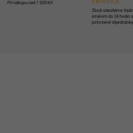
EXPEDICE
Při nákupu nad 1 500 Kč!
Zboží odesíláme Vaš
směrem do 24 hodin 
potvrzené objednávky
ZDARMA
SKLADEM
SKL
 Viacollagen –
Viacollagen – Kolage
lagen pro krásu –
pro krásu – Acai