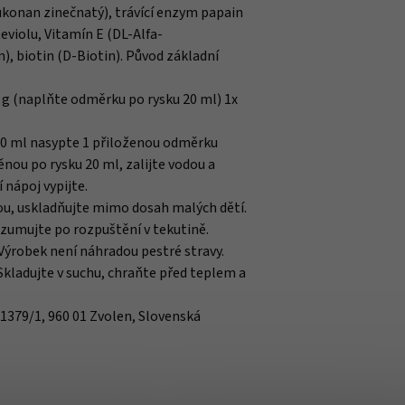
ukonan zinečnatý), trávící enzym papain
eviolu, Vitamín E (DL-Alfa-
), biotin (D-Biotin). Původ základní
 g (naplňte odměrku po rysku 20 ml) 1x
00 ml nasypte 1 přiloženou odměrku
ou po rysku 20 ml, zalijte vodou a
nápoj vypijte.
u, uskladňujte mimo dosah malých dětí.
onzumujte po rozpuštění v tekutině.
ýrobek není náhradou pestré stravy.
 Skladujte v suchu, chraňte před teplem a
i 1379/1, 960 01 Zvolen, Slovenská