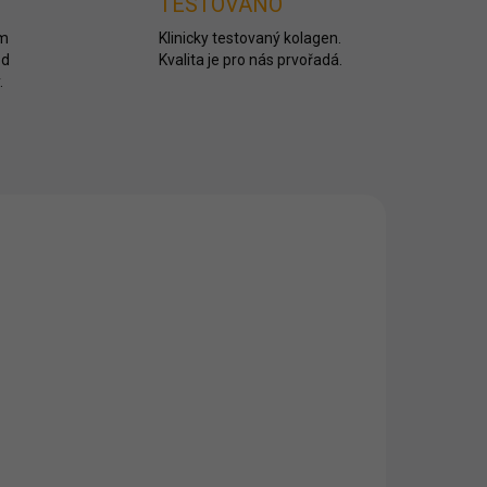
TESTOVÁNO
ím
Klinicky testovaný kolagen.
od
Kvalita je pro nás prvořadá.
.
ADEM
SKLADEM
n
Viacollagen – Kolagen
pro krásu – Příchuť