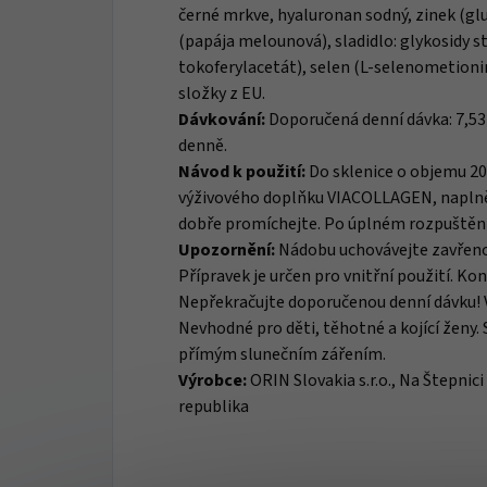
černé mrkve, hyaluronan sodný, zinek (gl
(papája melounová), sladidlo: glykosidy st
tokoferylacetát), selen (L-selenometionin
složky z EU.
Dávkování:
Doporučená denní dávka: 7,53
denně.
Návod k použití:
Do sklenice o objemu 2
výživového doplňku VIACOLLAGEN, naplněn
dobře promíchejte. Po úplném rozpuštění 
Upozornění:
Nádobu uchovávejte zavřeno
Přípravek je určen pro vnitřní použití. K
Nepřekračujte doporučenou denní dávku! V
Nevhodné pro děti, těhotné a kojící ženy.
přímým slunečním zářením.
Výrobce:
ORIN Slovakia s.r.o., Na Štepnic
republika