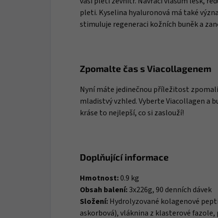
vaší pleti zevnitř. Navrací vlasům lesk, re
pleti. Kyselina hyaluronová má také význa
stimuluje regeneraci kožních buněk a zane
Zpomalte čas s Viacollagenem
Nyní máte jedinečnou příležitost zpomalit
mladistvý vzhled. Vyberte Viacollagen a b
kráse to nejlepší, co si zaslouží!
Doplňující informace
Hmotnost:
0.9 kg
Obsah balení:
3x226g, 90 denních dávek
Složení:
Hydrolyzované kolagenové peptidy
askorbová), vláknina z klasterové fazole, 